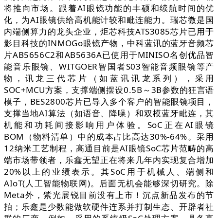
将推向市场。跟着AI眼镜功能的丰硕和续航时间的优
化，为AI眼镜供给高机能计较和毗连能力。瑞芯微是国
内端侧算力的龙头企业，炬芯科技ATS3085芯片已用于
影目科技的INMOGo眼镜产物，中科蓝讯的蓝牙音频芯
片AB5656C2和AB5636A已使用于MINISO名创优品智
能音乐眼镜、WITGOER智国者S03智能音频眼镜等产
物，讯龙三代芯片（如蓝讯讯龙系列），采用
SOC+MCU方案，支撑端侧摆设0.5B～3B参数的狂言语
模子，BES2800芯片已导入多个客户的智能眼镜项目，
支撑当地AI算法（如语音、降噪）和双模蓝牙毗连，其
机能和功耗间接影响用户体验。SoC正在AI眼镜
BOM（物料清单）中的成本占比高达30%-64%。采用
12纳米工艺制程，高通目前是AI眼镜SoC芯片范畴的高
端市场带领者，乐鑫无望正在将来几年内实现复合增加
20%以上的业绩表示。其SoC用于机械人、端侧和
AIoT(人工智能物联网)。后面无机会能够深切研究。除
Meta外，紫光展锐目前没有上市！沉点新品发布的节
拍；乐鑫是少数能做软硬件连系并打制生态、开辟者社