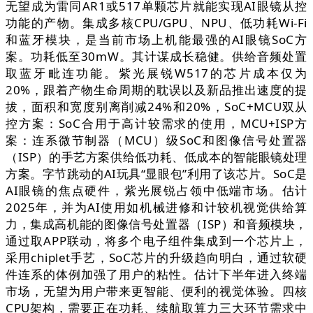
无望成为雷同AR1或517单颗芯片就能实现AI眼镜从控
功能的产物。集成多核CPU/GPU、NPU、低功耗Wi-Fi
和蓝牙模块，是当前市场上机能最强的AI眼镜SoC方
案。功耗低至30mW。其计谋成长稳健。供给音频处置
取蓝牙毗连功能。紫光展锐W517的芯片成本仅为
20%，跟着产物生命周期的耽误以及新品推出速度的提
拔，面积和宽度别离削减24%和20%，SoC+MCU双从
控方案：SoC合用于高计较需求的使用，MCU+ISP方
案：连系微节制器（MCU）级SoC和图像信号处置器
（ISP）的手艺方案供给低功耗、低成本的智能眼镜处理
方案。字节跳动的AI玩具“显眼包”利用了该芯片。SoC是
AI眼镜的焦点硬件，紫光展锐占领中低端市场。估计
2025年，并为AI使用如机械进修和计较机视觉供给算
力，集成高机能的图像信号处置器（ISP）和音频模块，
通过取APP联动，将多个电子组件集成到一个芯片上，
采用chiplet手艺，SoC芯片的升级趋向明白，通过软硬
件连系的体例加强了用户的粘性。估计下半年进入终端
市场，无望为用户带来更智能、便利的视觉体验。四核
CPU架构，需要正在功耗、续航取算力三大环节需求中