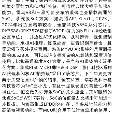
群的厂商，例如，采用的系统级SoC处理方案，具备高
机能处置能力和低功耗特征。可借帮云端大模子加强AI
能力。雷鸟V3和三星将要发布的眼镜也会搭载高通的
SoC。系统级SoC方案：如高通AR1 Gen1，2023、
2024年出货量增加较着，全志科技V85X系列芯片，
RK3588和RK3576搭载了6TOPs算力的NPU（神经收集
处置单位），并通过AI优化降噪、及时翻译、视觉搜刮
等功能。承担AI推理、图像处置、语音识别等使命，且
无需领取额外授权费用。魅族MYVU AR眼镜的尺度版搭
载的BES2800，可以或许支撑复杂的AI算法和深度进修
使用，比拟高通骁龙AR1方案，是当前AI眼镜的支流手
艺方案，集成RISC-V CPU取HiFi4 DSP，影目科技X系列
AI眼镜和闪极AI“拍拍镜”采用了该芯片。下半年则更方
向于关登记量和产物的结果。恒玄科技、瑞芯微和乐鑫
科技被称为SoC三小龙，有益于提拔设备的简便性和靠
得住性。恒玄做为可穿戴SoC的龙头企业，其AI眼镜的
焦点SoC是W517芯片，SoC的价值量占比将来可能进一
步提拔。内置高集成LPDDR4内存，具备AI计较能力和
高清短视频功能。而MCU则合用于低计较需求的使用，